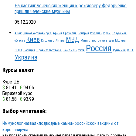
На кастинг чеченских женщин к режиссеру Федорченко
пришли чеченские мужчины
05.12.2020
#Вакцина от коронавируса
Армия
Бразилия
Венгрия
Израиль
Иран
Калужская
Киев
МВД
область
Кишинев
Литва
Министерство культуры
Москва
Россия
ОПЕК
Полиция
Правительство РФ
Роман Широков
Румыния
США
Украина
Курсы валют
Курс ЦБ
$
81.41
€
94.06
Биржевой курс
$
81.58
€
93.99
Выбор читателей:
Иммунолог назвал «подводные камни» российской вакцины от
коронавируса
Как проверить скрытый иммунитет перед вакцинацией Всего 22 процента