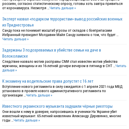
россиян, согласно статистическому опросу, готовы хоть завтра привиться
от коронавируса. Несмотря …
Читать дальше »
Эксперт назвал «подарком террористам» вывод российских военных
из Приднестровья
Санду пока не понимает масштаб угрозы от складов с боеприпасами
Избранный президент Молдавии Майя Санду заявила о том, что будет …
Читать дальше »
Задержаны 3 подозреваемых в убийстве семьи на даче в
Волоколамске
Следствие назвало мотив расправы СМИ стал известен мотив убийства
мужчины, женщины и их 16-летней дочери вечером в пятницу в СНТ …
Читать
дальше »
К экзамену на водительские права допустят с 16 лет
Вступление нового регламента в силу ожидается с 1 апреля 2021 года МВД
установило в проекте нового административного регламента по
организации …
Читать дальше »
Известного украинского музыканта задушили чёрные риелторы
Они вошли к нему в доверие, напросившись в ученики На Украине убит
известный музыкант. 65-летний киевлянин Александр Деревянко, многие
годы …
Читать дальше »