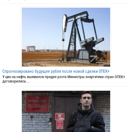
Спрогнозировано будущее рубля после новой сделки ОПЕК+
У цен на нефть выявился предел роста Министры энергетики стран ОПЕК+
договорились …