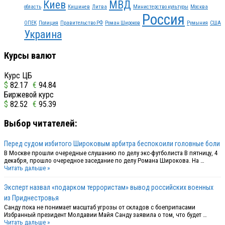
Киев
МВД
область
Кишинев
Литва
Министерство культуры
Москва
Россия
ОПЕК
Полиция
Правительство РФ
Роман Широков
Румыния
США
Украина
Курсы валют
Курс ЦБ
$
82.17
€
94.84
Биржевой курс
$
82.52
€
95.39
Выбор читателей:
Перед судом избитого Широковым арбитра беспокоили головные боли
В Москве прошли очередные слушанию по делу экс-футболиста В пятницу, 4
декабря, прошло очередное заседание по делу Романа Широкова. На …
Читать дальше »
Эксперт назвал «подарком террористам» вывод российских военных
из Приднестровья
Санду пока не понимает масштаб угрозы от складов с боеприпасами
Избранный президент Молдавии Майя Санду заявила о том, что будет …
Читать дальше »