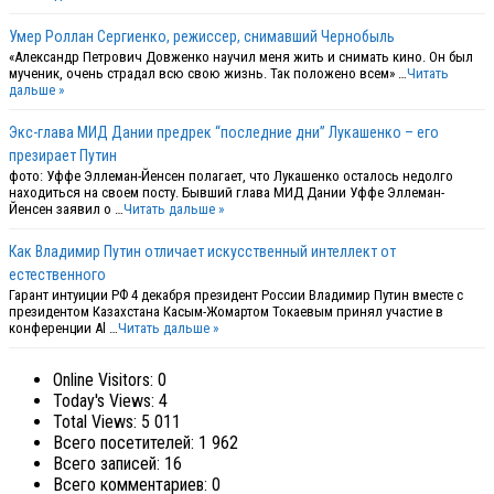
Умер Роллан Сергиенко, режиссер, снимавший Чернобыль
«Александр Петрович Довженко научил меня жить и снимать кино. Он был
мученик, очень страдал всю свою жизнь. Так положено всем» …
Читать
дальше »
Экс-глава МИД Дании предрек “последние дни” Лукашенко – его
презирает Путин
фото: Уффе Эллеман-Йенсен полагает, что Лукашенко осталось недолго
находиться на своем посту. Бывший глава МИД Дании Уффе Эллеман-
Йенсен заявил о …
Читать дальше »
Как Владимир Путин отличает искусственный интеллект от
естественного
Гарант интуиции РФ 4 декабря президент России Владимир Путин вместе с
президентом Казахстана Касым-Жомартом Токаевым принял участие в
конференции Al …
Читать дальше »
Online Visitors:
0
Today's Views:
4
Total Views:
5 011
Всего посетителей:
1 962
Всего записей:
16
Всего комментариев:
0