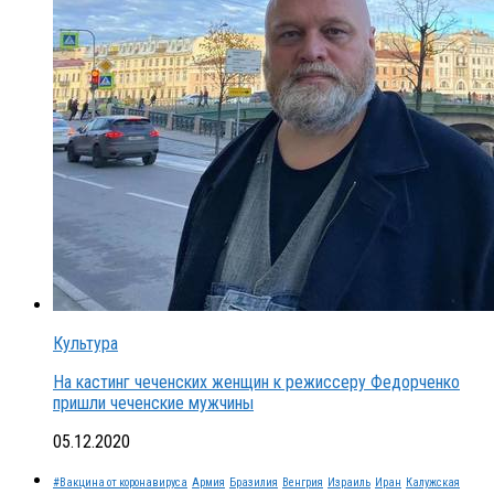
Культура
На кастинг чеченских женщин к режиссеру Федорченко
пришли чеченские мужчины
05.12.2020
#Вакцина от коронавируса
Армия
Бразилия
Венгрия
Израиль
Иран
Калужская