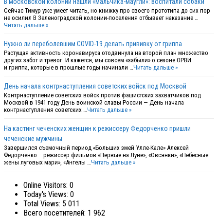
В московской колонии нашли «мальчика-маугли»: воспитали собаки
Сейчас Тимур уже умеет читать, но книжку про своего прототипа до сих пор
не осилил В Зеленоградской колонии-поселения отбывает наказание …
Читать дальше »
Нужно ли переболевшим COVID-19 делать прививку от гриппа
Растущая активность коронавируса отодвинула на второй план множество
других забот и тревог. И кажется, мы совсем «забыли» о сезоне ОРВИ
и гриппа, которые в прошлые годы начинали …
Читать дальше »
День начала контрнаступления советских войск под Москвой
Контрнаступление советских войск против фашистских захватчиков под
Москвой в 1941 году День воинской славы России — День начала
контрнаступления советских …
Читать дальше »
На кастинг чеченских женщин к режиссеру Федорченко пришли
чеченские мужчины
Завершился съемочный период «Больших змей Улле-Кале» Алексей
Федорченко – режиссер фильмов «Первые на Луне», «Овсянки», «Небесные
жены луговых мари», «Ангелы …
Читать дальше »
Online Visitors:
0
Today's Views:
0
Total Views:
5 011
Всего посетителей:
1 962