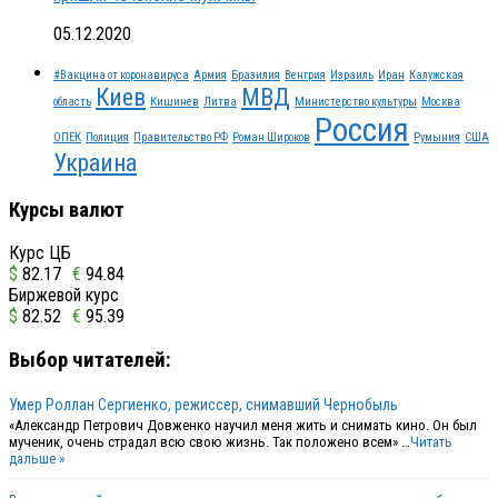
05.12.2020
#Вакцина от коронавируса
Армия
Бразилия
Венгрия
Израиль
Иран
Калужская
Киев
МВД
область
Кишинев
Литва
Министерство культуры
Москва
Россия
ОПЕК
Полиция
Правительство РФ
Роман Широков
Румыния
США
Украина
Курсы валют
Курс ЦБ
$
82.17
€
94.84
Биржевой курс
$
82.52
€
95.39
Выбор читателей:
Умер Роллан Сергиенко, режиссер, снимавший Чернобыль
«Александр Петрович Довженко научил меня жить и снимать кино. Он был
мученик, очень страдал всю свою жизнь. Так положено всем» …
Читать
дальше »