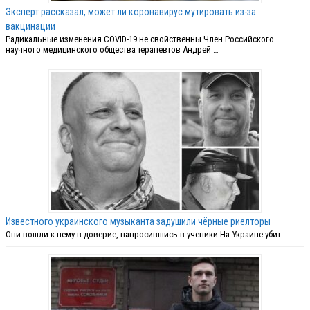
Эксперт рассказал, может ли коронавирус мутировать из-за
вакцинации
Радикальные изменения COVID-19 не свойственны Член Российского
научного медицинского общества терапевтов Андрей …
Известного украинского музыканта задушили чёрные риелторы
Они вошли к нему в доверие, напросившись в ученики На Украине убит …