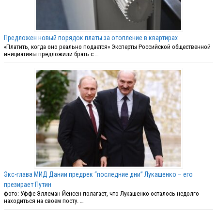
Предложен новый порядок платы за отопление в квартирах
«Платить, когда оно реально подается» Эксперты Российской общественной
инициативы предложили брать с …
Экс-глава МИД Дании предрек “последние дни” Лукашенко – его
презирает Путин
фото: Уффе Эллеман-Йенсен полагает, что Лукашенко осталось недолго
находиться на своем посту. …