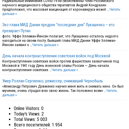
Радикальные изменения COVID-19 не свойственны Член Российского
научного медицинского общества терапевтов Андрей Кондрахин
предположил, что массовая вакцинация от коронавируса может …
Читать
дальше »
Экс-глава МИД Дании предрек “последние дни” Лукашенко – его
презирает Путин
фото: Уффе Эллеман-Йенсен полагает, что Лукашенко осталось недолго
находиться на своем посту. Бывший глава МИД Дании Уффе Эллеман-
Йенсен заявил о …
Читать дальше »
День начала контрнаступления советских войск под Москвой
Контрнаступление советских войск против фашистских захватчиков под
Москвой в 1941 году День воинской славы России — День начала
контрнаступления советских …
Читать дальше »
Умер Роллан Сергиенко, режиссер, снимавший Чернобыль
«Александр Петрович Довженко научил меня жить и снимать кино. Он был
мученик, очень страдал всю свою жизнь. Так положено всем» …
Читать
дальше »
Online Visitors:
0
Today's Views:
2
Total Views:
5 003
Всего посетителей:
1 954