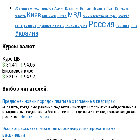
#Вакцина от коронавируса
Армия
Бразилия
Венгрия
Израиль
Иран
Калужская
Киев
МВД
область
Кишинев
Литва
Министерство культуры
Москва
Россия
ОПЕК
Полиция
Правительство РФ
Роман Широков
Румыния
США
Украина
Курсы валют
Курс ЦБ
$
81.41
€
94.06
Биржевой курс
$
82.07
€
94.97
Выбор читателей:
Предложен новый порядок платы за отопление в квартирах
«Платить, когда оно реально подается» Эксперты Российской общественной
инициативы предложили брать с жильцов деньги за тепло, только когда оно
реально …
Читать дальше »
Эксперт рассказал, может ли коронавирус мутировать из-за
вакцинации