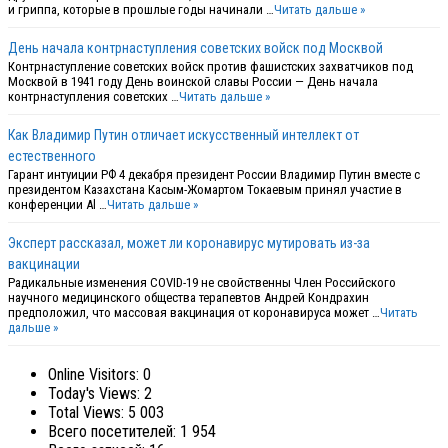
и гриппа, которые в прошлые годы начинали …
Читать дальше »
День начала контрнаступления советских войск под Москвой
Контрнаступление советских войск против фашистских захватчиков под
Москвой в 1941 году День воинской славы России — День начала
контрнаступления советских …
Читать дальше »
Как Владимир Путин отличает искусственный интеллект от
естественного
Гарант интуиции РФ 4 декабря президент России Владимир Путин вместе с
президентом Казахстана Касым-Жомартом Токаевым принял участие в
конференции Al …
Читать дальше »
Эксперт рассказал, может ли коронавирус мутировать из-за
вакцинации
Радикальные изменения COVID-19 не свойственны Член Российского
научного медицинского общества терапевтов Андрей Кондрахин
предположил, что массовая вакцинация от коронавируса может …
Читать
дальше »
Online Visitors:
0
Today's Views:
2
Total Views:
5 003
Всего посетителей:
1 954