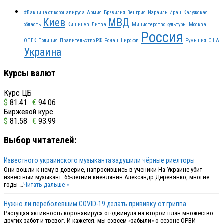
#Вакцина от коронавируса
Армия
Бразилия
Венгрия
Израиль
Иран
Калужская
Киев
МВД
область
Кишинев
Литва
Министерство культуры
Москва
Россия
ОПЕК
Полиция
Правительство РФ
Роман Широков
Румыния
США
Украина
Курсы валют
Курс ЦБ
$
81.41
€
94.06
Биржевой курс
$
81.58
€
93.99
Выбор читателей:
Известного украинского музыканта задушили чёрные риелторы
Они вошли к нему в доверие, напросившись в ученики На Украине убит
известный музыкант. 65-летний киевлянин Александр Деревянко, многие
годы …
Читать дальше »
Нужно ли переболевшим COVID-19 делать прививку от гриппа
Растущая активность коронавируса отодвинула на второй план множество
других забот и тревог. И кажется, мы совсем «забыли» о сезоне ОРВИ