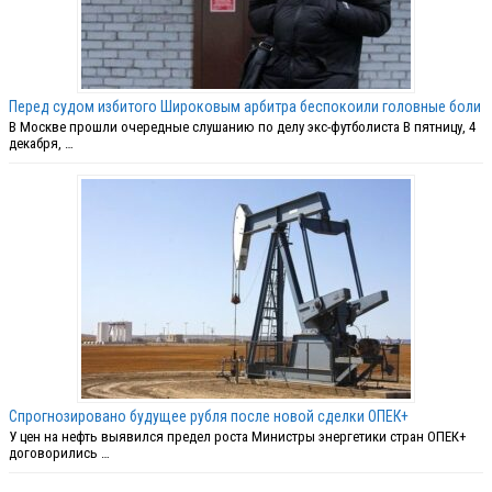
Перед судом избитого Широковым арбитра беспокоили головные боли
В Москве прошли очередные слушанию по делу экс-футболиста В пятницу, 4
декабря, …
Спрогнозировано будущее рубля после новой сделки ОПЕК+
У цен на нефть выявился предел роста Министры энергетики стран ОПЕК+
договорились …