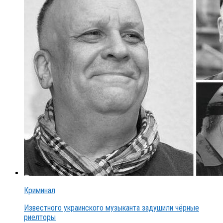
Криминал
Известного украинского музыканта задушили чёрные
риелторы