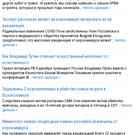
других забот и тревог. И кажется, мы совсем «забыли» о сезоне ОРВИ
и гриппа, которые в прошлые годы начинали …
Читать дальше »
Эксперт рассказал, может ли коронавирус мутировать из-за
вакцинации
Радикальные изменения COVID-19 не свойственны Член Российского
научного медицинского общества терапевтов Андрей Кондрахин
предположил, что массовая вакцинация от коронавируса может …
Читать
дальше »
Как Владимир Путин отличает искусственный интеллект от
естественного
Гарант интуиции РФ 4 декабря президент России Владимир Путин вместе с
президентом Казахстана Касым-Жомартом Токаевым принял участие в
конференции Al …
Читать дальше »
Задержаны 3 подозреваемых в убийстве семьи на даче в
Волоколамске
Следствие назвало мотив расправы СМИ стал известен мотив убийства
мужчины, женщины и их 16-летней дочери вечером в пятницу в СНТ …
Читать
дальше »
Иммунолог назвал «подводные камни» российской вакцины от
коронавируса
Как проверить скрытый иммунитет перед вакцинацией Всего 22 процента