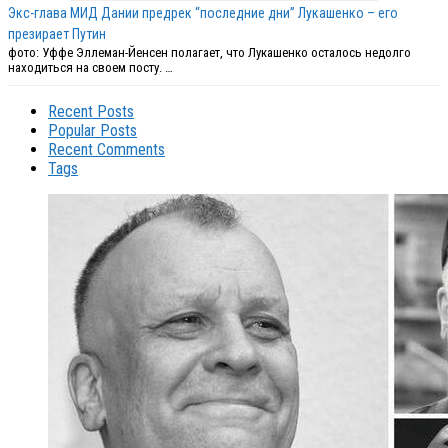
Экс-глава МИД Дании предрек “последние дни” Лукашенко – его
презирает Путин
фото: Уффе Эллеман-Йенсен полагает, что Лукашенко осталось недолго
находиться на своем посту. …
Recent Posts
Popular Posts
Recent Comments
Tags