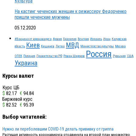
Культура
На кастинг чеченских женщин к режиссеру Федорченко
пришли чеченские мужчины
05.12.2020
#Вакцина от коронавируса
Армия
Бразилия
Венгрия
Израиль
Иран
Калужская
Киев
МВД
область
Кишинев
Литва
Министерство культуры
Москва
Россия
ОПЕК
Полиция
Правительство РФ
Роман Широков
Румыния
США
Украина
Курсы валют
Курс ЦБ
$
82.17
€
94.84
Биржевой курс
$
82.52
€
95.39
Выбор читателей:
Нужно ли переболевшим COVID-19 делать прививку от гриппа
Растущая активность коронавируса отодвинула на второй план множество