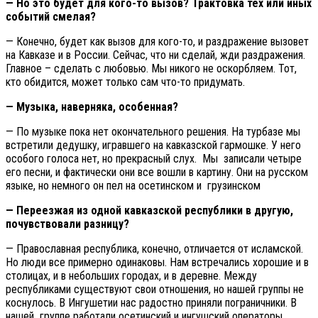
— Но это будет для кого-то вызов? Трактовка тех или иных
событий смелая?
— Конечно, будет как вызов для кого-то, и раздражение вызовет
на Кавказе и в России. Сейчас, что ни сделай, жди раздражения.
Главное – сделать с любовью. Мы никого не оскорбляем. Тот,
кто обидится, может только сам что-то придумать.
— Музыка, наверняка, особенная?
— По музыке пока нет окончательного решения. На турбазе мы
встретили дедушку, игравшего на кавказской гармошке. У него
особого голоса нет, но прекрасный слух. Мы записали четыре
его песни, и фактически они все вошли в картину. Они на русском
языке, но немного он пел на осетинском и грузинском
— Переезжая из одной кавказской республики в другую,
почувствовали разницу?
— Православная республика, конечно, отличается от исламской.
Но люди все примерно одинаковы. Нам встречались хорошие и в
столицах, и в небольших городах, и в деревне. Между
республиками существуют свои отношения, но нашей группы не
коснулось. В Ингушетии нас радостно приняли пограничники. В
нашей группе работали осетинский и ингушский операторы.