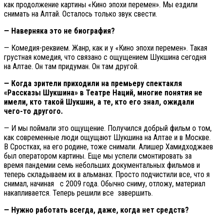
как продолжение картины «Кино эпохи перемен». Мы ездили
снимать на Алтай. Осталось только звук свести.
— Наверняка это не биография?
— Комедия-реквием. Жанр, как и у «Кино эпохи перемен». Такая
грустная комедия, что связано с ощущением Шукшина сегодня
на Алтае. Он там придуман. Он там другой.
— Когда зрители приходили на премьеру спектакля
«Рассказы Шукшина» в Театре Наций, многие понятия не
имели, кто такой Шукшин, а те, кто его знал, ожидали
чего-то другого.
— И мы поймали это ощущение. Получился добрый фильм о том,
как современные люди ощущают Шукшина на Алтае и в Москве.
В Сростках, на его родине, тоже снимали. Алишер Хамидходжаев
был оператором картины. Еще мы успели смонтировать за
время пандемии семь небольших документальных фильмов и
теперь складываем их в альманах. Просто подчистили все, что я
снимал, начиная с 2009 года. Обычно сниму, отложу, материал
накапливается. Теперь решили все завершить.
— Нужно работать всегда, даже, когда нет средств?