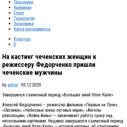
Праздники
Криминал
Спорт
Технологии
Экономика
Карта коронавируса
Культура
0
На кастинг чеченских женщин к
режиссеру Федорченко пришли
чеченские мужчины
by
admin
· 05.12.2020
Завершился съемочный период «Больших змей Улле-Кале»
Алексей Федорченко – режиссер фильмов «Первые на Луне»,
«Овсянки», «Небесные жены луговых мари», «Ангелы
революции», «Война Анны» — заканчивает работу сразу над
несколькими картинами. Недавно завершился съемочный период
«Больших змей Улле-Кале» — игровой картины об отношениях