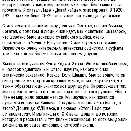
история неизвестная, и мир незнакомый, надо было много книг
прочитать. Я сказал Лиде: «Давай найдем этих героев». В 1920-
1925 годах им было 18-20 лет, и они прожили долгую жизнь.
Стали искать и нашли могилу девочки. Смотрю, она необычная,
богатая, с золотом, и люди к ней идут, как к святыне. Оказалось,
что девочка было дочерью суфийского шейха, очень
почитаемого в Чечне и Ингушетии. Стали изучать его жизнь.
Оказался он очень интересным чеченским суфистом, а суфизм
там не похож на более южный, он совсем другой.
Вышли на его учителя Кунта Ходжи. Это вообще волшебная тема,
и человек удивительный. Стали изучать, как его учение
фактически захватило Кавказ. Если Шамиль был за войну, то он
выступал за мир, против кровной мести, поскольку считал, что
таким образом люди уничтожают друг друга. Он рассуждал так:
мы вырежем себя, а кто останется в живых, того русские убьют.
Нужен мир, надо размножаться. Мы изучали, как появился
суфизм и ислам на Кавказе. Откуда все пошло? Что было до
этого? Дошли до XVIII века, и я сказал: «Стоп! Надо уже
остановиться». И мы начали с XIX века, дошли до истории,
которую я рассказал, и тут фильм закончился. То есть мы дошли
до финала, не задев историю, с которой начали.