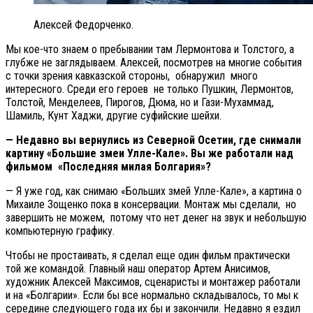
Алексей Федорченко.
Мы кое-что знаем о пребывании там Лермонтова и Толстого, а
глубже не заглядываем. Алексей, посмотрев на многие события
с точки зрения кавказской стороны, обнаружил много
интересного. Среди его героев не только Пушкин, Лермонтов,
Толстой, Менделеев, Пирогов, Дюма, но и Гази-Мухаммад,
Шамиль, Кунт Хаджи, другие суфийские шейхи.
— Недавно вы вернулись из Северной Осетии, где снимали
картину «Большие змеи Улле-Кале». Вы же работали над
фильмом «Последняя милая Болгария»?
— Я уже год, как снимаю «Больших змей Улле-Кале», а картина о
Михаиле Зощенко пока в консервации. Монтаж мы сделали, но
завершить не можем, потому что нет денег на звук и небольшую
компьютерную графику.
Чтобы не простаивать, я сделал еще один фильм практически
той же командой. Главный наш оператор Артем Анисимов,
художник Алексей Максимов, сценаристы и монтажер работали
и на «Болгарии». Если бы все нормально складывалось, то мы к
середине следующего года их бы и закончили. Недавно я ездил