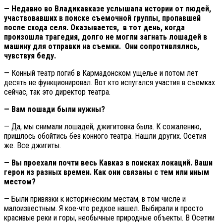
— Недавно во Владикавказе услышала истории от людей,
участвовавших в поиске съемочной группы, пропавшей
после схода селя. Оказывается, в тот день, когда
произошла трагедия, долго не могли загнать лошадей в
машину для отправки на съемки. Они сопротивлялись,
чувствуя беду.
— Конный театр погиб в Кармадонском ущелье и потом лет
десять не функционировал. Вот кто испугался участия в съемках
сейчас, так это директор театра.
— Вам лошади были нужны?
— Да, мы снимали лошадей, джигитовка была. К сожалению,
пришлось обойтись без конного театра. Нашли других. Осетия
же. Все джигиты.
— Вы проехали почти весь Кавказ в поисках локаций. Ваши
герои из разных времен. Как они связаны с тем или иным
местом?
— Были привязки к историческим местам, в том числе и
малоизвестным. Я кое-что редкое нашел. Выбирали и просто
красивые реки и горы, необычные природные объекты. В Осетии