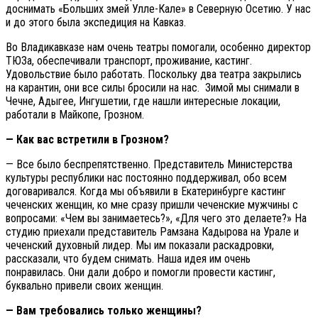
доснимать «Больших змей Улле-Кале» в Северную Осетию. У нас
и до этого была экспедиция на Кавказ.
Во Владикавказе нам очень театры помогали, особенно директор
ТЮЗа, обеспечивали транспорт, проживание, кастинг.
Удовольствие было работать. Поскольку два театра закрылись
на карантин, они все силы бросили на нас. Зимой мы снимали в
Чечне, Адыгее, Ингушетии, где нашли интересные локации,
работали в Майкопе, Грозном.
— Как вас встретили в Грозном?
— Все было беспрепятственно. Представитель Министерства
культуры республики нас постоянно поддерживал, обо всем
договаривался. Когда мы объявили в Екатеринбурге кастинг
чеченских женщин, ко мне сразу пришли чеченские мужчины с
вопросами: «Чем вы занимаетесь?», «Для чего это делаете?» На
студию приехали представитель Рамзана Кадырова на Урале и
чеченский духовный лидер. Мы им показали раскадровки,
рассказали, что будем снимать. Наша идея им очень
понравилась. Они дали добро и помогли провести кастинг,
буквально привели своих женщин.
— Вам требовались только женщины?