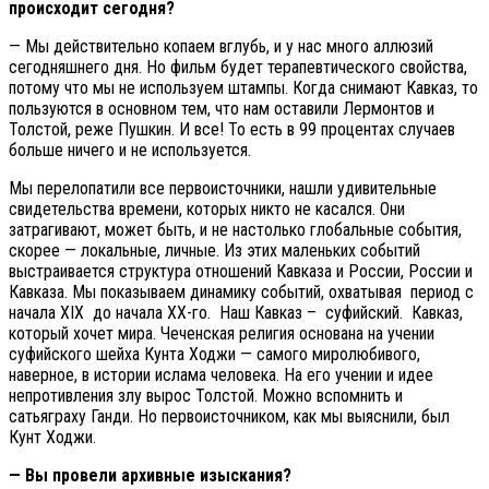
происходит сегодня?
— Мы действительно копаем вглубь, и у нас много аллюзий
сегодняшнего дня. Но фильм будет терапевтического свойства,
потому что мы не используем штампы. Когда снимают Кавказ, то
пользуются в основном тем, что нам оставили Лермонтов и
Толстой, реже Пушкин. И все! То есть в 99 процентах случаев
больше ничего и не используется.
Мы перелопатили все первоисточники, нашли удивительные
свидетельства времени, которых никто не касался. Они
затрагивают, может быть, и не настолько глобальные события,
скорее — локальные, личные. Из этих маленьких событий
выстраивается структура отношений Кавказа и России, России и
Кавказа. Мы показываем динамику событий, охватывая период с
начала XIX до начала XX-го. Наш Кавказ – суфийский. Кавказ,
который хочет мира. Чеченская религия основана на учении
суфийского шейха Кунта Ходжи — самого миролюбивого,
наверное, в истории ислама человека. На его учении и идее
непротивления злу вырос Толстой. Можно вспомнить и
сатьяграху Ганди. Но первоисточником, как мы выяснили, был
Кунт Ходжи.
— Вы провели архивные изыскания?