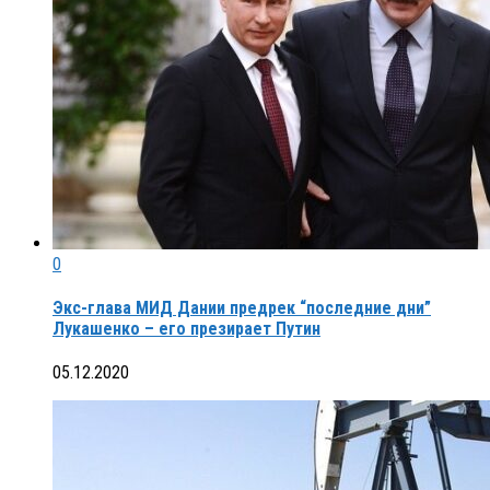
0
Экс-глава МИД Дании предрек “последние дни”
Лукашенко – его презирает Путин
05.12.2020