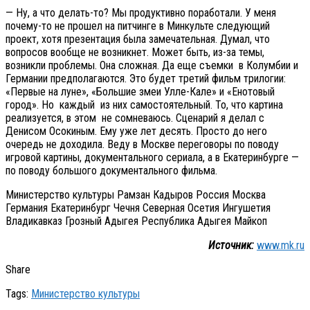
— Ну, а что делать-то? Мы продуктивно поработали. У меня
почему-то не прошел на питчинге в Минкульте следующий
проект, хотя презентация была замечательная. Думал, что
вопросов вообще не возникнет. Может быть, из-за темы,
возникли проблемы. Она сложная. Да еще съемки в Колумбии и
Германии предполагаются. Это будет третий фильм трилогии:
«Первые на луне», «Большие змеи Улле-Кале» и «Енотовый
город». Но каждый из них самостоятельный. То, что картина
реализуется, в этом не сомневаюсь. Сценарий я делал с
Денисом Осокиным. Ему уже лет десять. Просто до него
очередь не доходила. Веду в Москве переговоры по поводу
игровой картины, документального сериала, а в Екатеринбурге —
по поводу большого документального фильма.
Министерство культуры Рамзан Кадыров Россия Москва
Германия Екатеринбург Чечня Северная Осетия Ингушетия
Владикавказ Грозный Адыгея Республика Адыгея Майкоп
Источник:
www.mk.ru
Share
Tags:
Министерство культуры