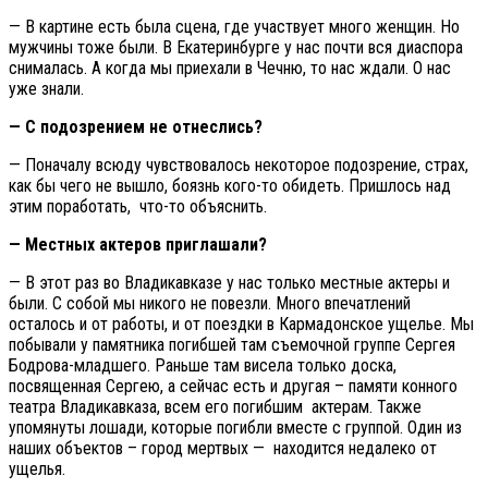
— В картине есть была сцена, где участвует много женщин. Но
мужчины тоже были. В Екатеринбурге у нас почти вся диаспора
снималась. А когда мы приехали в Чечню, то нас ждали. О нас
уже знали.
— С подозрением не отнеслись?
— Поначалу всюду чувствовалось некоторое подозрение, страх,
как бы чего не вышло, боязнь кого-то обидеть. Пришлось над
этим поработать, что-то объяснить.
— Местных актеров приглашали?
— В этот раз во Владикавказе у нас только местные актеры и
были. С собой мы никого не повезли. Много впечатлений
осталось и от работы, и от поездки в Кармадонское ущелье. Мы
побывали у памятника погибшей там съемочной группе Сергея
Бодрова-младшего. Раньше там висела только доска,
посвященная Сергею, а сейчас есть и другая – памяти конного
театра Владикавказа, всем его погибшим актерам. Также
упомянуты лошади, которые погибли вместе с группой. Один из
наших объектов – город мертвых — находится недалеко от
ущелья.