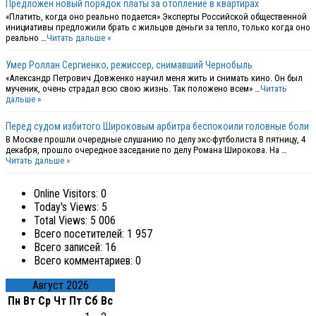
Предложен новый порядок платы за отопление в квартирах
«Платить, когда оно реально подается» Эксперты Российской общественной
инициативы предложили брать с жильцов деньги за тепло, только когда оно
реально …
Читать дальше »
Умер Роллан Сергиенко, режиссер, снимавший Чернобыль
«Александр Петрович Довженко научил меня жить и снимать кино. Он был
мученик, очень страдал всю свою жизнь. Так положено всем» …
Читать
дальше »
Перед судом избитого Широковым арбитра беспокоили головные боли
В Москве прошли очередные слушанию по делу экс-футболиста В пятницу, 4
декабря, прошло очередное заседание по делу Романа Широкова. На …
Читать дальше »
Online Visitors:
0
Today's Views:
5
Total Views:
5 006
Всего посетителей:
1 957
Всего записей:
16
Всего комментариев:
0
Август 2026
Пн
Вт
Ср
Чт
Пт
Сб
Вс