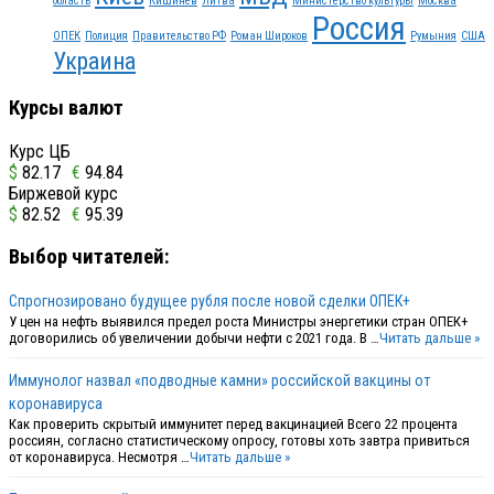
область
Кишинев
Литва
Министерство культуры
Москва
Россия
ОПЕК
Полиция
Правительство РФ
Роман Широков
Румыния
США
Украина
Курсы валют
Курс ЦБ
$
82.17
€
94.84
Биржевой курс
$
82.52
€
95.39
Выбор читателей:
Спрогнозировано будущее рубля после новой сделки ОПЕК+
У цен на нефть выявился предел роста Министры энергетики стран ОПЕК+
договорились об увеличении добычи нефти с 2021 года. В …
Читать дальше »
Иммунолог назвал «подводные камни» российской вакцины от
коронавируса
Как проверить скрытый иммунитет перед вакцинацией Всего 22 процента
россиян, согласно статистическому опросу, готовы хоть завтра привиться
от коронавируса. Несмотря …
Читать дальше »