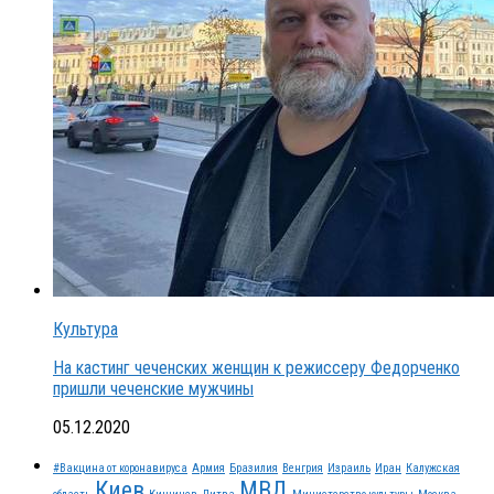
Культура
На кастинг чеченских женщин к режиссеру Федорченко
пришли чеченские мужчины
05.12.2020
#Вакцина от коронавируса
Армия
Бразилия
Венгрия
Израиль
Иран
Калужская
Киев
МВД