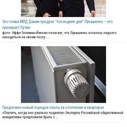
Экс-глава МИД Дании предрек “последние дни” Лукашенко – его
презирает Путин
фото: Уффе Эллеман-Йенсен полагает, что Лукашенко осталось недолго
находиться на своем посту. …
Предложен новый порядок платы за отопление в квартирах
«Платить, когда оно реально подается» Эксперты Российской общественной
инициативы предложили брать с …