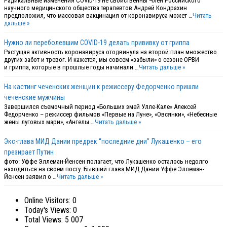
Радикальные изменения COVID-19 не свойственны Член Российского
научного медицинского общества терапевтов Андрей Кондрахин
предположил, что массовая вакцинация от коронавируса может …
Читать
дальше »
Нужно ли переболевшим COVID-19 делать прививку от гриппа
Растущая активность коронавируса отодвинула на второй план множество
других забот и тревог. И кажется, мы совсем «забыли» о сезоне ОРВИ
и гриппа, которые в прошлые годы начинали …
Читать дальше »
На кастинг чеченских женщин к режиссеру Федорченко пришли
чеченские мужчины
Завершился съемочный период «Больших змей Улле-Кале» Алексей
Федорченко – режиссер фильмов «Первые на Луне», «Овсянки», «Небесные
жены луговых мари», «Ангелы …
Читать дальше »
Экс-глава МИД Дании предрек “последние дни” Лукашенко – его
презирает Путин
фото: Уффе Эллеман-Йенсен полагает, что Лукашенко осталось недолго
находиться на своем посту. Бывший глава МИД Дании Уффе Эллеман-
Йенсен заявил о …
Читать дальше »
Online Visitors:
0
Today's Views:
0
Total Views:
5 007