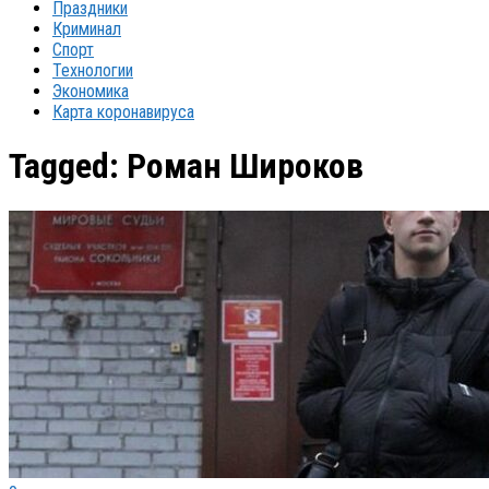
Праздники
Криминал
Спорт
Технологии
Экономика
Карта коронавируса
Tagged:
Роман Широков