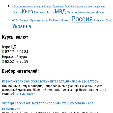
#Вакцина от коронавируса
Армия
Бразилия
Венгрия
Израиль
Иран
Калужская
Киев
МВД
область
Кишинев
Литва
Министерство культуры
Москва
Россия
ОПЕК
Полиция
Правительство РФ
Роман Широков
Румыния
США
Украина
Курсы валют
Курс ЦБ
$
82.17
€
94.84
Биржевой курс
$
82.52
€
95.39
Выбор читателей:
Известного украинского музыканта задушили чёрные риелторы
Они вошли к нему в доверие, напросившись в ученики На Украине убит
известный музыкант. 65-летний киевлянин Александр Деревянко, многие
годы …
Читать дальше »
Эксперт рассказал, может ли коронавирус мутировать из-за
вакцинации